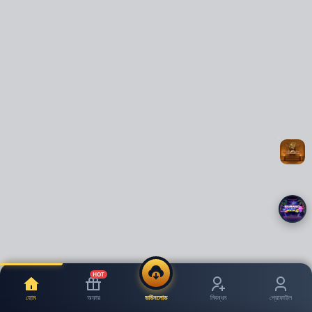
HOT
হোম
অফার
ডাউনলোড
নিবন্ধন
প্রোফাইল