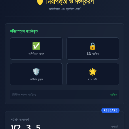
🛡️ নিরাপত্তা ও সংস্করণ
অফিসিয়াল এবং সুরক্ষিত সোর্স
নিরাপত্তা যাচাইকৃত
✅
🔒
অফিসিয়াল অ্যাপ
SSL সুরক্ষিত
🛡️
🌟
ভাইরাস মুক্ত
৪.৯ রেটিং
ডিজিটাল স্বাক্ষর যাচাইকৃত
সুরক্ষিত
RELEASE
বর্তমান সংস্করণ
V2.3.5
আপডেট