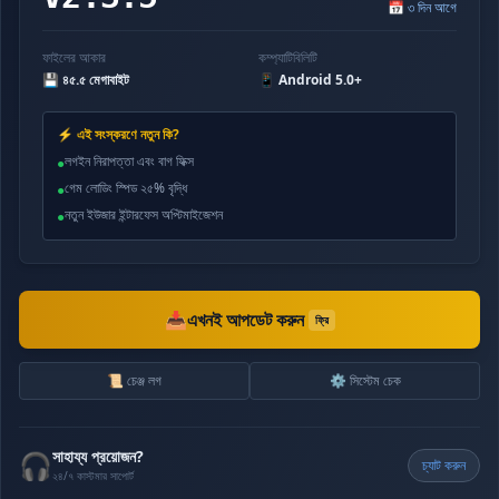
📅 ৩ দিন আগে
ফাইলের আকার
কম্প্যাটিবিলিটি
💾 ৪৫.৫ মেগাবাইট
📱 Android 5.0+
⚡ এই সংস্করণে নতুন কি?
লগইন নিরাপত্তা এবং বাগ ফিক্স
●
গেম লোডিং স্পিড ২৫% বৃদ্ধি
●
নতুন ইউজার ইন্টারফেস অপ্টিমাইজেশন
●
📥
এখনই আপডেট করুন
ফ্রি
📜 চেঞ্জ লগ
⚙️ সিস্টেম চেক
সাহায্য প্রয়োজন?
🎧
চ্যাট করুন
২৪/৭ কাস্টমার সাপোর্ট