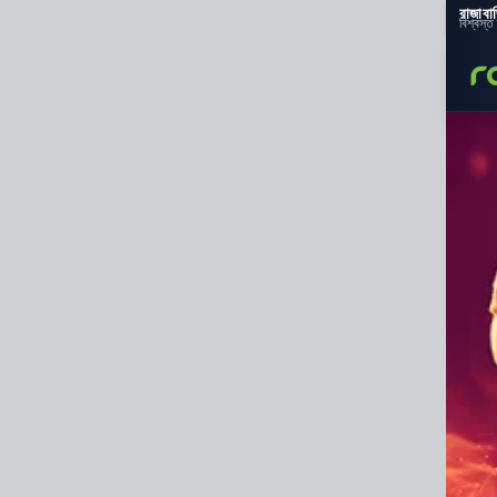
রাজাবা
বিশ্বস্ত