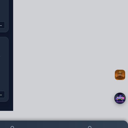
ার
 →
ং
ি এই
n
 →