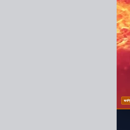
জনপ্র