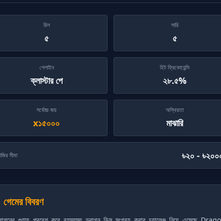
রিল
সারি
৫
৫
পেলাইন
হিট ফ্রিকোয়েন্সি
ক্লাস্টার পে
২৮.৫%
সর্বোচ্চ জয়
অস্থিরতা
x১৫০০০
মাঝারি
৳২০ - ৳২০০
াজির সীমা
গেমের বিবরণ
্রাগনের গুহায় প্রবেশ করে রহস্যময় ড্রাগন ডিম সংগ্রহ করার চ্যালেঞ্জ নিয়ে এসেছে Drag