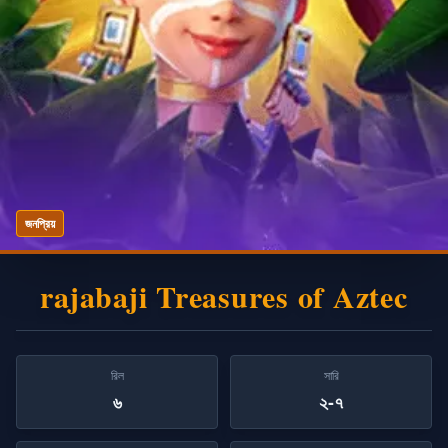
জনপ্রিয়
rajabaji Treasures of Aztec
রিল
সারি
৬
২-৭