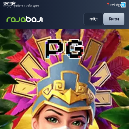
রাজাবাজি
🌐
📍
দেশ বাছুন
বিশ্বস্ত ক্যাসিনো ও বেটিং অ্যাপ
লগইন
নিবন্ধন